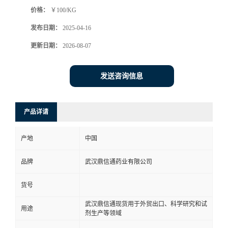
价格：
￥100/KG
系
发布日期：
2025-04-16
方
更新日期：
2026-08-07
式
发送咨询信息
在
产品详请
线
产地
中国
留
品牌
武汉鼎信通药业有限公司
言
货号
武汉鼎信通现货用于外贸出口、科学研究和试
用途
剂生产等领域