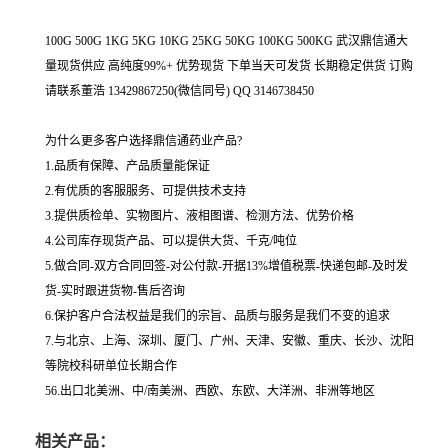
100G 500G 1KG 5KG 10KG 25KG 50KG 100KG 500KG 武汉鼎信通大
量现货供应 高纯度99%+ 优势现货 下单当天可发货 长期稳定供货 订购
请联系董浩 13429867250(微信同号) QQ 3146738450
为什么更多客户选择鼎信通药业产品?
1.品质有保障、产品质量能保证
2.有优质的客服服务、可提供技术支持
3.提供质检单、实物图片、液相图谱、检测方法、优势价格
4.公司库存现货产品、可以提供大货、千克/吨位
5.做合同-双方合同回签-对公付款-开据13%增值税票-快递包邮-及时发
货-实时跟进货物-售后咨询
6.保护客户合法权益是我们的宗旨、品质与服务是我们不变的追求
7.与北京、上海、深圳、厦门、广州、天津、安徽、重庆、长沙、沈阳
等院校科研单位长期合作
56.出口北美洲、中/南美洲、西欧、东欧、大洋洲、非洲等地区
相关产品：