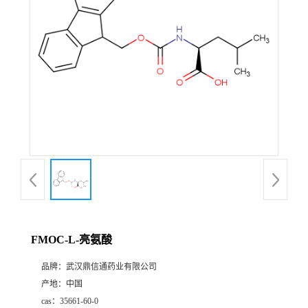
证
书
荣
誉
产
品
展
FMOC-L-亮氨酸
厅
品牌：
武汉鼎信通药业有限公司
产地：
中国
联
cas：
35661-60-0