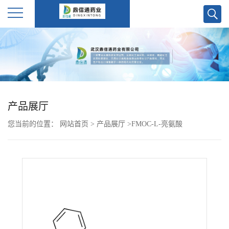
公
司
首
产品展厅
页
您当前的位置：
网站首页
>
产品展厅
>
FMOC-L-亮氨酸
公
司
介
绍