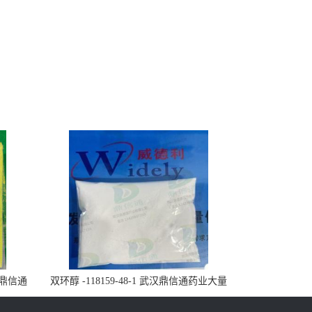
武汉鼎信通
双环醇 -118159-48-1 武汉鼎信通药业大量
现货供应