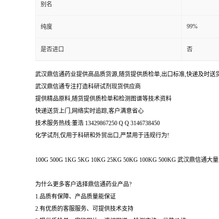
别名
99%
纯度
是否进口
否
武汉鼎信通药业提供高品质货源,随货提供质检单,出口标准,快递及时送
武汉鼎信通专注打造科研试剂现货供应商
提供精品原料,随货提供质检单和检测图谱等技术资料
快递送货上门,网络实时追踪,客户满意省心
技术服务热线:董浩 13429867250 Q Q 3146738450
化学试剂,仅用于科研和外贸出口,严禁用于违规行为!
100G 500G 1KG 5KG 10KG 25KG 50KG 100KG 500KG 武
为什么更多客户选择鼎信通药业产品?
1.品质有保障、产品质量能保证
2.有优质的客服服务、可提供技术支持