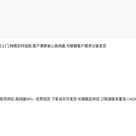
货上门,网络实时追踪,客户满意省心高纯度,可根据客户需求分装发货
汉鼎信通大量现货供应 高纯度99%+ 优势现货 下单当天可发货 长期稳定供货 订购请联系董浩 134298672