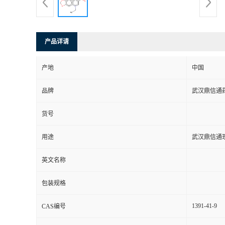
系
方
产品详请
式
产地
中国
品牌
武汉鼎信通
在
货号
线
用途
武汉鼎信通
留
英文名称
言
包装规格
1391-41-9
CAS编号