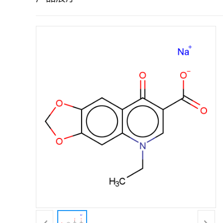
证
书
荣
誉
产
品
展
厅
联