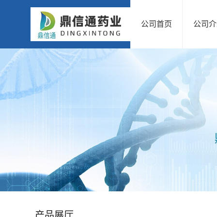
公司首页
公司介
公
司
首
页
公
司
介
绍
产品展厅