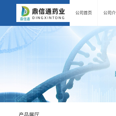
公司首页
公司介
公
司
首
页
公
司
介
绍
产品展厅