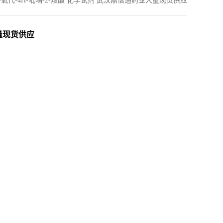
-4-氧代-4H-吡喃-2-羧酸 化学试剂 武汉鼎信通药业大量现货供应
大量现货供应