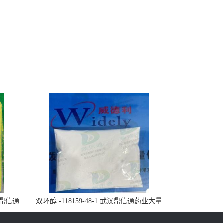
武汉鼎信通
双环醇 -118159-48-1 武汉鼎信通药业大量
现货供应