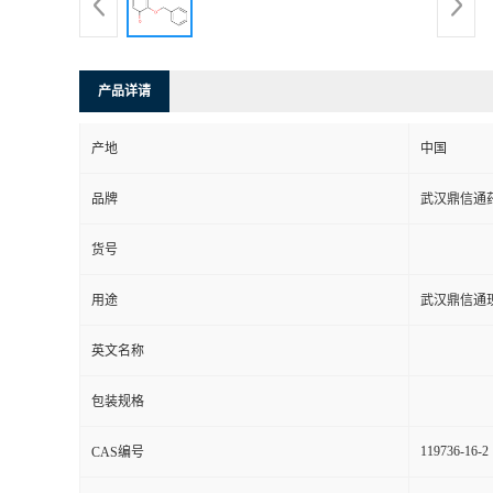
系
方
产品详请
式
产地
中国
品牌
武汉鼎信通
在
货号
线
用途
武汉鼎信通
留
英文名称
言
包装规格
119736-16-2
CAS编号