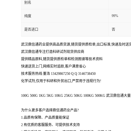
别名
99%
纯度
是否进口
否
武汉鼎信通药业提供高品质货源,随货提供质检单,出口标准,快递及时送
武汉鼎信通专注打造科研试剂现货供应商
提供精品原料,随货提供质检单和检测图谱等技术资料
快递送货上门,网络实时追踪,客户满意省心
技术服务热线:董浩 13429867250 Q Q 3146738450
化学试剂,仅用于科研和外贸出口,严禁用于违规行为!
100G 500G 1KG 5KG 10KG 25KG 50KG 100KG 500KG 武
为什么更多客户选择鼎信通药业产品?
1.品质有保障、产品质量能保证
2.有优质的客服服务、可提供技术支持