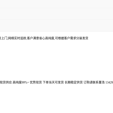
货上门,网络实时追踪,客户满意省心高纯度,可根据客户需求分装发货
汉鼎信通大量现货供应 高纯度99%+ 优势现货 下单当天可发货 长期稳定供货 订购请联系董浩 134298672