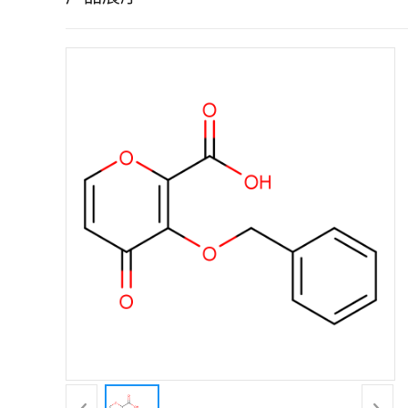
证
书
荣
誉
产
品
展
厅
联