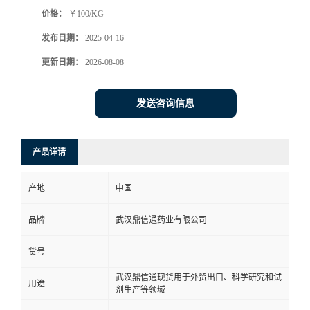
价格：
￥100/KG
系
发布日期：
2025-04-16
方
更新日期：
2026-08-08
式
发送咨询信息
在
产品详请
线
产地
中国
留
品牌
武汉鼎信通药业有限公司
言
货号
武汉鼎信通现货用于外贸出口、科学研究和试
用途
剂生产等领域