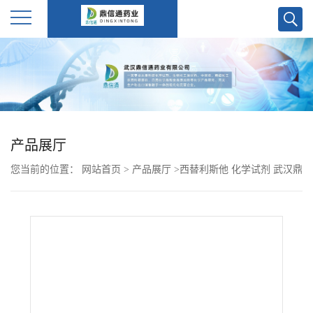
公
司
首
产品展厅
页
您当前的位置：
网站首页
>
产品展厅
>
西替利斯他 化学试剂 武汉鼎
公
信通药业大量现货供应
司
介
绍