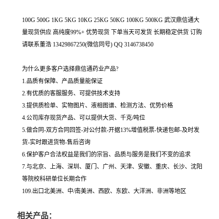
100G 500G 1KG 5KG 10KG 25KG 50KG 100KG 500KG 武汉鼎信通大
量现货供应 高纯度99%+ 优势现货 下单当天可发货 长期稳定供货 订购
请联系董浩 13429867250(微信同号) QQ 3146738450
为什么更多客户选择鼎信通药业产品?
1.品质有保障、产品质量能保证
2.有优质的客服服务、可提供技术支持
3.提供质检单、实物图片、液相图谱、检测方法、优势价格
4.公司库存现货产品、可以提供大货、千克/吨位
5.做合同-双方合同回签-对公付款-开据13%增值税票-快递包邮-及时发
货-实时跟进货物-售后咨询
6.保护客户合法权益是我们的宗旨、品质与服务是我们不变的追求
7.与北京、上海、深圳、厦门、广州、天津、安徽、重庆、长沙、沈阳
等院校科研单位长期合作
109.出口北美洲、中/南美洲、西欧、东欧、大洋洲、非洲等地区
相关产品：