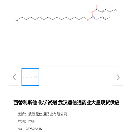
证
书
荣
誉
产
品
展
西替利斯他 化学试剂 武汉鼎信通药业大量现货供应
厅
品牌：
武汉鼎信通药业有限公司
产地：
中国
联
cas：
282526-98-1