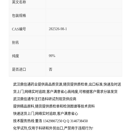
英文名称
包装规格
282526-98-1
CAS编号
别名
99%
纯度
是否进口
否
武汉鼎信通药业提供高品质货源,随货提供质检单,出口标准,快递及时送
货上门,网络实时追踪,客户满意省心高纯度,可根据客户需求分装发货
武汉鼎信通专注打造科研试剂现货供应商
提供精品原料,随货提供质检单和检测图谱等技术资料
快递送货上门,网络实时追踪,客户满意省心
技术服务热线:董浩 13429867250 Q Q 3146738450
化学试剂,仅用于科研和外贸出口,严禁用于违规行为!