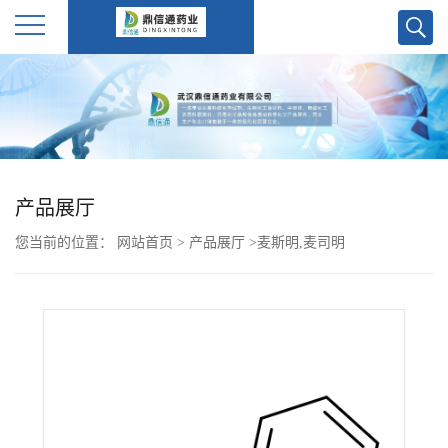
公
司
首
产品展厅
页
您当前的位置：
网站首页
>
产品展厅
>
麦斯明,麦司明
公
司
介
绍