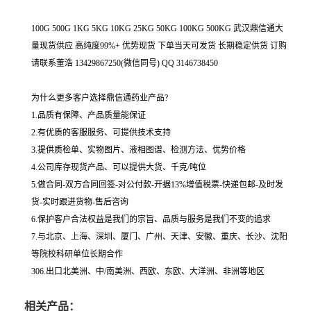
100G 500G 1KG 5KG 10KG 25KG 50KG 100KG 500KG 武汉鼎信通大
量现货供应 高纯度99%+ 优势现货 下单当天可发货 长期稳定供货 订购
请联系董浩 13429867250(微信同号) QQ 3146738450
为什么更多客户选择鼎信通药业产品?
1.品质有保障、产品质量能保证
2.有优质的客服服务、可提供技术支持
3.提供质检单、实物图片、液相图谱、检测方法、优势价格
4.公司库存现货产品、可以提供大货、千克/吨位
5.做合同-双方合同回签-对公付款-开据13%增值税票-快递包邮-及时发
货-实时跟进货物-售后咨询
6.保护客户合法权益是我们的宗旨、品质与服务是我们不变的追求
7.与北京、上海、深圳、厦门、广州、天津、安徽、重庆、长沙、沈阳
等院校科研单位长期合作
306.出口北美洲、中/南美洲、西欧、东欧、大洋洲、非洲等地区
相关产品：