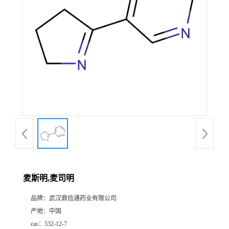
证
书
荣
誉
产
品
展
麦斯明,麦司明
厅
品牌：
武汉鼎信通药业有限公司
产地：
中国
联
cas：
532-12-7