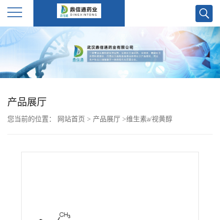
公
司
首
产品展厅
页
您当前的位置：
网站首页
>
产品展厅
>
维生素a/视黄醇
公
司
介
绍