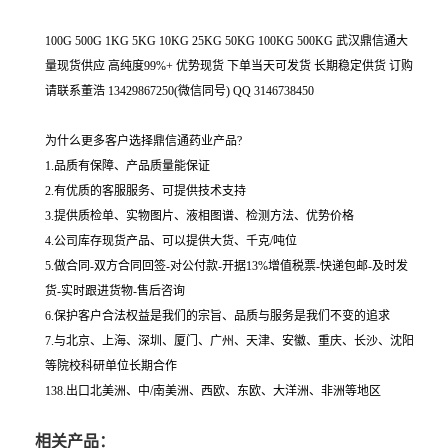
100G 500G 1KG 5KG 10KG 25KG 50KG 100KG 500KG 武汉鼎信通大
量现货供应 高纯度99%+ 优势现货 下单当天可发货 长期稳定供货 订购
请联系董浩 13429867250(微信同号) QQ 3146738450
为什么更多客户选择鼎信通药业产品?
1.品质有保障、产品质量能保证
2.有优质的客服服务、可提供技术支持
3.提供质检单、实物图片、液相图谱、检测方法、优势价格
4.公司库存现货产品、可以提供大货、千克/吨位
5.做合同-双方合同回签-对公付款-开据13%增值税票-快递包邮-及时发
货-实时跟进货物-售后咨询
6.保护客户合法权益是我们的宗旨、品质与服务是我们不变的追求
7.与北京、上海、深圳、厦门、广州、天津、安徽、重庆、长沙、沈阳
等院校科研单位长期合作
138.出口北美洲、中/南美洲、西欧、东欧、大洋洲、非洲等地区
相关产品：