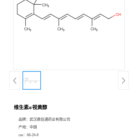
证
书
荣
誉
产
品
展
维生素a/视黄醇
厅
品牌：
武汉鼎信通药业有限公司
产地：
中国
联
cas：
68-26-8