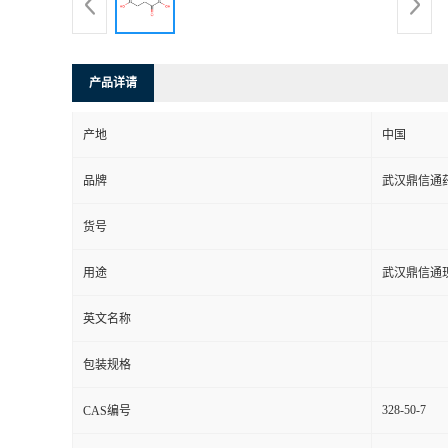
系
方
产品详请
式
产地
中国
品牌
武汉鼎信通
在
货号
线
用途
武汉鼎信通
留
英文名称
言
包装规格
328-50-7
CAS编号