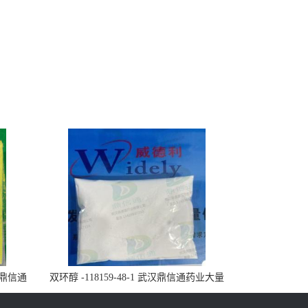
武汉鼎信通
双环醇 -118159-48-1 武汉鼎信通药业大量
现货供应