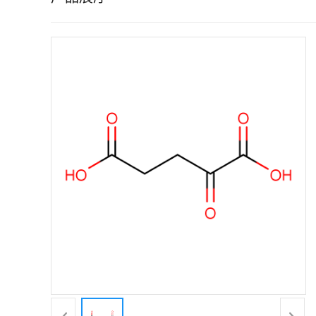
证
书
荣
誉
产
品
展
厅
联