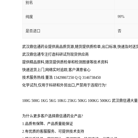
别名
99%
纯度
是否进口
否
武汉鼎信通药业提供高品质货源,随货提供质检单,出口标准,快递及时送
武汉鼎信通专注打造科研试剂现货供应商
提供精品原料,随货提供质检单和检测图谱等技术资料
快递送货上门,网络实时追踪,客户满意省心
技术服务热线:董浩 13429867250 Q Q 3146738450
化学试剂,仅用于科研和外贸出口,严禁用于违规行为!
100G 500G 1KG 5KG 10KG 25KG 50KG 100KG 500KG 武
为什么更多客户选择鼎信通药业产品?
1.品质有保障、产品质量能保证
2.有优质的客服服务、可提供技术支持