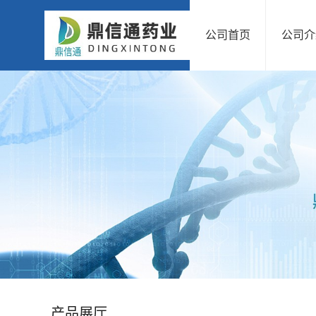
公司首页
公司介
公
司
首
页
公
司
介
绍
产品展厅