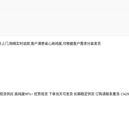
货上门,网络实时追踪,客户满意省心高纯度,可根据客户需求分装发货
汉鼎信通大量现货供应 高纯度99%+ 优势现货 下单当天可发货 长期稳定供货 订购请联系董浩 134298672