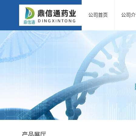
公司首页
公司介
公
司
首
页
公
司
介
绍
产品展厅