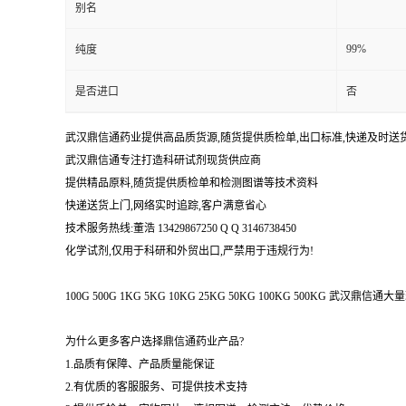
别名
99%
纯度
是否进口
否
武汉鼎信通药业提供高品质货源,随货提供质检单,出口标准,快递及时送
武汉鼎信通专注打造科研试剂现货供应商
提供精品原料,随货提供质检单和检测图谱等技术资料
快递送货上门,网络实时追踪,客户满意省心
技术服务热线:董浩 13429867250 Q Q 3146738450
化学试剂,仅用于科研和外贸出口,严禁用于违规行为!
100G 500G 1KG 5KG 10KG 25KG 50KG 100KG 500KG 武
为什么更多客户选择鼎信通药业产品?
1.品质有保障、产品质量能保证
2.有优质的客服服务、可提供技术支持