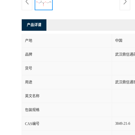
系
方
产品详请
式
产地
中国
品牌
武汉鼎信通
在
货号
线
用途
武汉鼎信通
留
英文名称
言
包装规格
3849-21-6
CAS编号