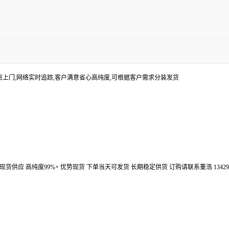
货上门,网络实时追踪,客户满意省心高纯度,可根据客户需求分装发货
汉鼎信通大量现货供应 高纯度99%+ 优势现货 下单当天可发货 长期稳定供货 订购请联系董浩 134298672