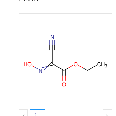
证
书
荣
誉
产
品
展
厅
联