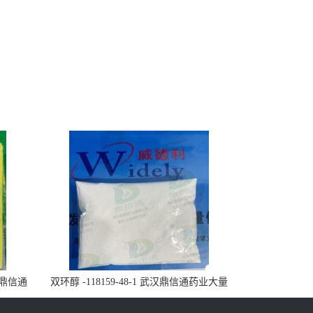
武汉鼎信通
双环醇 -118159-48-1 武汉鼎信通药业大量
现货供应