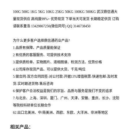
100G 500G 1KG 5KG 10KG 25KG 50KG 100KG 500KG 武汉鼎信通大
量现货供应 高纯度99%+ 优势现货 下单当天可发货 长期稳定供货 订购
请联系董浩 13429867250(微信同号) QQ 3146738450
为什么更多客户选择鼎信通药业产品?
1.品质有保障、产品质量能保证
2.有优质的客服服务、可提供技术支持
3.提供质检单、实物图片、液相图谱、检测方法、优势价格
4.公司库存现货产品、可以提供大货、千克/吨位
5.做合同-双方合同回签-对公付款-开据13%增值税票-快递包邮-及时发
货-实时跟进货物-售后咨询
6.保护客户合法权益是我们的宗旨、品质与服务是我们不变的追求
7.与北京、上海、深圳、厦门、广州、天津、安徽、重庆、长沙、沈阳
等院校科研单位长期合作
62.出口北美洲、中/南美洲、西欧、东欧、大洋洲、非洲等地区
相关产品：