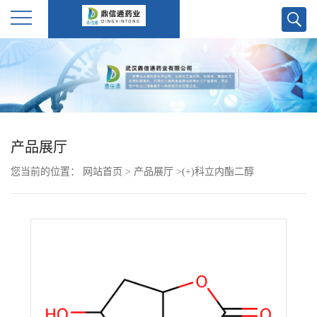
公
司
首
产品展厅
页
您当前的位置：
网站首页
>
产品展厅
>
(+)科立内酯二醇
公
司
介
绍