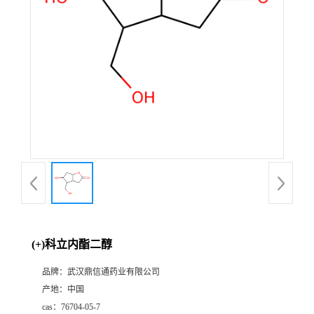
证
书
荣
誉
产
品
展
(+)科立内酯二醇
厅
品牌：
武汉鼎信通药业有限公司
产地：
中国
联
cas：
76704-05-7