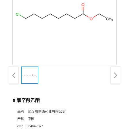
证
书
荣
誉
产
品
展
8-氯辛酸乙酯
厅
品牌：
武汉鼎信通药业有限公司
产地：
中国
联
cas：
105484-55-7