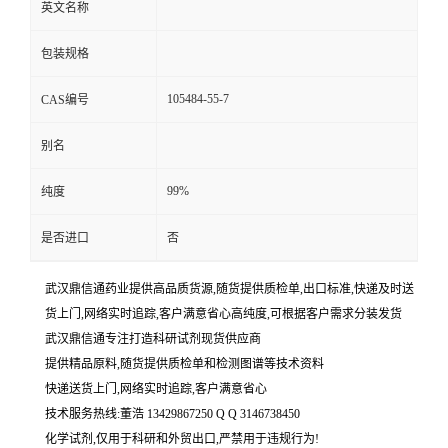
英文名称
包装规格
105484-55-7
CAS编号
别名
99%
纯度
是否进口
否
武汉鼎信通药业提供高品质货源,随货提供质检单,出口标准,快递及时送
货上门,网络实时追踪,客户满意省心高纯度,可根据客户需求分装发货
武汉鼎信通专注打造科研试剂现货供应商
提供精品原料,随货提供质检单和检测图谱等技术资料
快递送货上门,网络实时追踪,客户满意省心
技术服务热线:董浩 13429867250 Q Q 3146738450
化学试剂,仅用于科研和外贸出口,严禁用于违规行为!