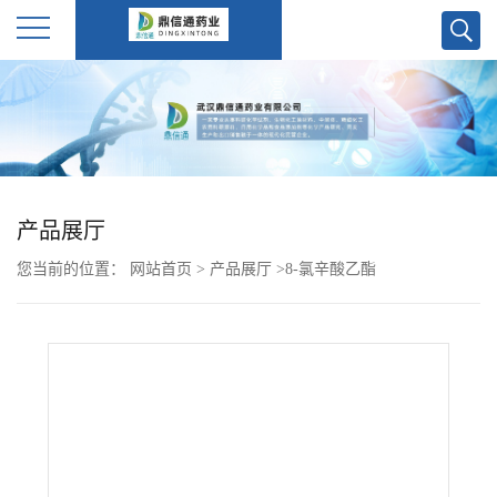
公
司
首
产品展厅
页
您当前的位置：
网站首页
>
产品展厅
>
8-氯辛酸乙酯
公
司
介
绍