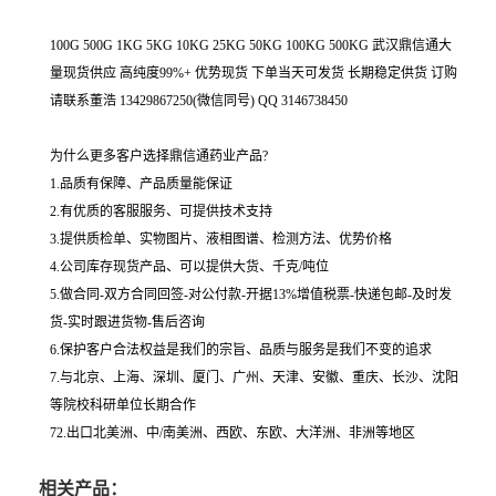
100G 500G 1KG 5KG 10KG 25KG 50KG 100KG 500KG 武汉鼎信通大
量现货供应 高纯度99%+ 优势现货 下单当天可发货 长期稳定供货 订购
请联系董浩 13429867250(微信同号) QQ 3146738450
为什么更多客户选择鼎信通药业产品?
1.品质有保障、产品质量能保证
2.有优质的客服服务、可提供技术支持
3.提供质检单、实物图片、液相图谱、检测方法、优势价格
4.公司库存现货产品、可以提供大货、千克/吨位
5.做合同-双方合同回签-对公付款-开据13%增值税票-快递包邮-及时发
货-实时跟进货物-售后咨询
6.保护客户合法权益是我们的宗旨、品质与服务是我们不变的追求
7.与北京、上海、深圳、厦门、广州、天津、安徽、重庆、长沙、沈阳
等院校科研单位长期合作
72.出口北美洲、中/南美洲、西欧、东欧、大洋洲、非洲等地区
相关产品：