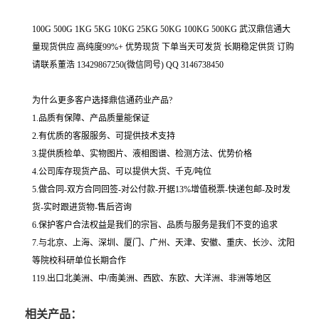
100G 500G 1KG 5KG 10KG 25KG 50KG 100KG 500KG 武汉鼎信通大
量现货供应 高纯度99%+ 优势现货 下单当天可发货 长期稳定供货 订购
请联系董浩 13429867250(微信同号) QQ 3146738450
为什么更多客户选择鼎信通药业产品?
1.品质有保障、产品质量能保证
2.有优质的客服服务、可提供技术支持
3.提供质检单、实物图片、液相图谱、检测方法、优势价格
4.公司库存现货产品、可以提供大货、千克/吨位
5.做合同-双方合同回签-对公付款-开据13%增值税票-快递包邮-及时发
货-实时跟进货物-售后咨询
6.保护客户合法权益是我们的宗旨、品质与服务是我们不变的追求
7.与北京、上海、深圳、厦门、广州、天津、安徽、重庆、长沙、沈阳
等院校科研单位长期合作
119.出口北美洲、中/南美洲、西欧、东欧、大洋洲、非洲等地区
相关产品：