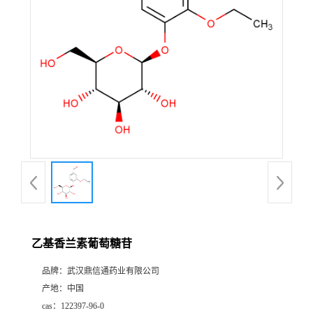
证
书
荣
誉
产
品
展
乙基香兰素葡萄糖苷
厅
品牌：
武汉鼎信通药业有限公司
产地：
中国
联
cas：
122397-96-0