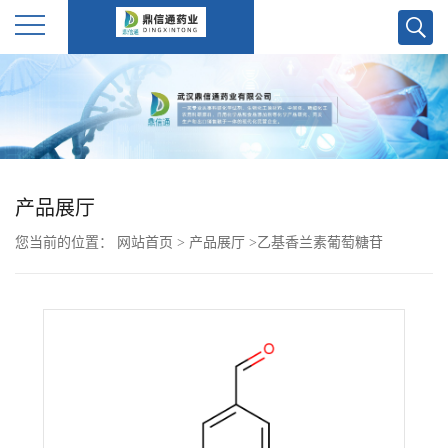
公
司
首
产品展厅
页
您当前的位置：
网站首页
>
产品展厅
>
乙基香兰素葡萄糖苷
公
司
介
绍