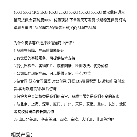
100G 500G 1KG 5KG 10KG 25KG 50KG 100KG 500KG 武汉鼎信通大
量现货供应 高纯度99%+ 优势现货 下单当天可发货 长期稳定供货 订购
请联系董浩 13429867250(微信同号) QQ 3146738450
为什么更多客户选择鼎信通药业产品?
1.品质有保障、产品质量能保证
2.有优质的客服服务、可提供技术支持
3.提供质检单、实物图片、液相图谱、检测方法、优势价格
4.公司库存现货产品、可以提供大货、千克/吨位
5.做合同-双方合同回签-对公付款-开据13%增值税票-快递包邮-及时发
货-实时跟进货物-售后咨询
6.保护客户合法权益是我们的宗旨、品质与服务是我们不变的追求
7.与北京、上海、深圳、厦门、广州、天津、安徽、重庆、长沙、沈阳
等院校科研单位长期合作
79.出口北美洲、中/南美洲、西欧、东欧、大洋洲、非洲等地区
相关产品：