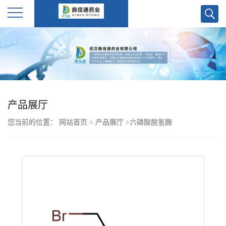
公
司
首
产品展厅
页
您当前的位置：
网站首页
>
产品展厅
>
六磷酸脱氢酶
公
司
介
绍