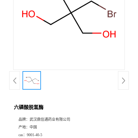
证
书
荣
誉
产
品
展
六磷酸脱氢酶
厅
品牌：
武汉鼎信通药业有限公司
产地：
中国
联
cas：
9001-40-5