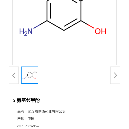
证
书
荣
誉
产
品
展
5-氨基邻甲酚
厅
品牌：
武汉鼎信通药业有限公司
产地：
中国
联
cas：
2835-95-2