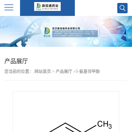
公
司
首
产品展厅
页
您当前的位置：
网站首页
>
产品展厅
>
5-氨基邻甲酚
公
司
介
绍