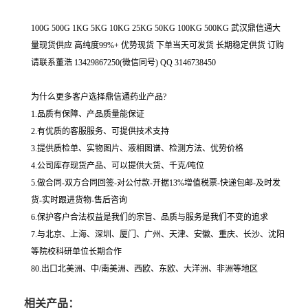
100G 500G 1KG 5KG 10KG 25KG 50KG 100KG 500KG 武汉鼎信通大
量现货供应 高纯度99%+ 优势现货 下单当天可发货 长期稳定供货 订购
请联系董浩 13429867250(微信同号) QQ 3146738450
为什么更多客户选择鼎信通药业产品?
1.品质有保障、产品质量能保证
2.有优质的客服服务、可提供技术支持
3.提供质检单、实物图片、液相图谱、检测方法、优势价格
4.公司库存现货产品、可以提供大货、千克/吨位
5.做合同-双方合同回签-对公付款-开据13%增值税票-快递包邮-及时发
货-实时跟进货物-售后咨询
6.保护客户合法权益是我们的宗旨、品质与服务是我们不变的追求
7.与北京、上海、深圳、厦门、广州、天津、安徽、重庆、长沙、沈阳
等院校科研单位长期合作
80.出口北美洲、中/南美洲、西欧、东欧、大洋洲、非洲等地区
相关产品：