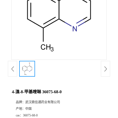
证
书
荣
誉
产
品
展
4-溴-8-甲基喹啉 36075-68-0
厅
品牌：
武汉鼎信通药业有限公司
产地：
中国
联
cas：
36075-68-0