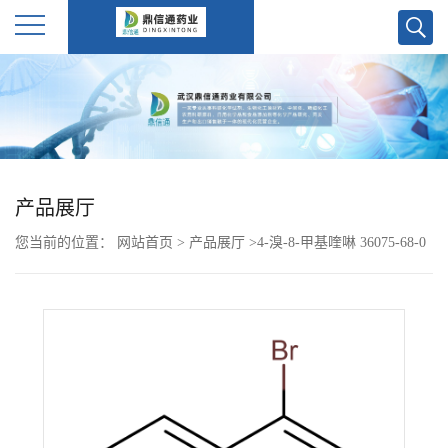
公
司
首
产品展厅
页
您当前的位置：
网站首页
>
产品展厅
>
4-溴-8-甲基喹啉 36075-68-0
公
司
介
绍