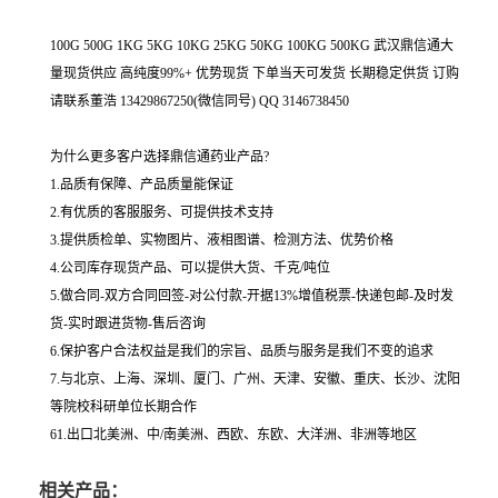
100G 500G 1KG 5KG 10KG 25KG 50KG 100KG 500KG 武汉鼎信通大
量现货供应 高纯度99%+ 优势现货 下单当天可发货 长期稳定供货 订购
请联系董浩 13429867250(微信同号) QQ 3146738450
为什么更多客户选择鼎信通药业产品?
1.品质有保障、产品质量能保证
2.有优质的客服服务、可提供技术支持
3.提供质检单、实物图片、液相图谱、检测方法、优势价格
4.公司库存现货产品、可以提供大货、千克/吨位
5.做合同-双方合同回签-对公付款-开据13%增值税票-快递包邮-及时发
货-实时跟进货物-售后咨询
6.保护客户合法权益是我们的宗旨、品质与服务是我们不变的追求
7.与北京、上海、深圳、厦门、广州、天津、安徽、重庆、长沙、沈阳
等院校科研单位长期合作
61.出口北美洲、中/南美洲、西欧、东欧、大洋洲、非洲等地区
相关产品：