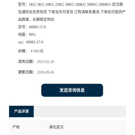
型号：
1KG 5KG 10KG 25KG 50KG 100KG 500KG 1000KG 武汉鼎
系
信通药业优势现货 下单当天可发货 订购请联系董浩 下单后可提供产
品图谱，长期稳定供应
方
货号：
66985-17-9
纯度：
99%
式
cas：
66985-17-9
价格：
￥500/袋
在
发布日期：
2022-02-20
线
更新日期：
2026-08-06
留
发送咨询信息
言
产品详请
产地
湖北武汉