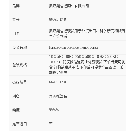
品牌
武汉鼎信通药业有限公司
66985-17-9
货号
武汉鼎信通现货用于外贸出口、科学研究和试剂
用途
生产等领域
Ipratropium bromide monohydrate
英文名称
1KG 5KG 10KG 25KG 50KG 100KG 500KG
1000KG 武汉鼎信通药业优势现货 下单当天可发
包装规格
货 订购请联系董浩 下单后可提供产品图谱，长
期稳定供应
66985-17-9
CAS编号
别名
异丙托溴铵
99%%
纯度
是否进口
否