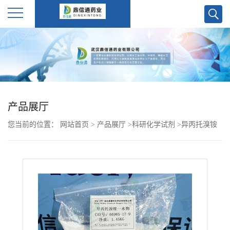
公
司
首
产品展厅
页
您当前的位置：
网站首页
>
产品展厅
>
科研化学试剂
>
异丙托溴铵
公
66985-17-9-武汉鼎信通药业大量现货供应
司
介
绍