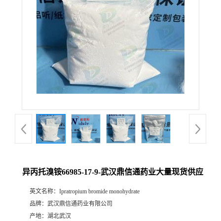
证
书
荣
誉
产
品
展
异丙托溴铵66985-17-9-武汉鼎信通药业大量现货供应
厅
英文名称：
Ipratropium bromide monohydrate
品牌：
武汉鼎信通药业有限公司
联
产地：
湖北武汉