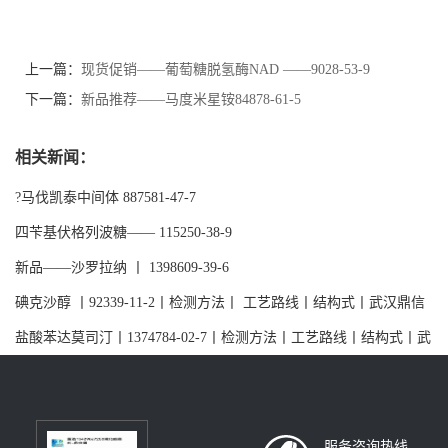
上一篇：
现货促销——葡萄糖脱氢酶NAD ——9028-53-9
下一篇：
新品推荐——马度米星铵84878-61-5
相关新闻：
?马伐凯泰中间体 887581-47-7
四苄基伏格列波糖—— 115250-38-9
新品——沙罗拉纳 丨 1398609-39-6
碘克沙醇 丨92339-11-2丨检测方法丨 工艺路线丨结构式丨武汉鼎信
通药业董浩
盐酸苯达莫司汀丨1374784-02-7丨检测方法丨工艺路线丨结构式丨武
汉鼎信通药业大量现货供应
服务咨询热线