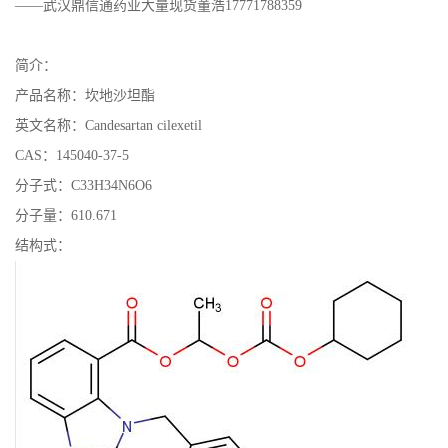
——武汉鼎信通药业大量现货董浩17771788359
证
简介：
书
产品名称：坎地沙坦酯
英文名称：Candesartan cilexetil
荣
CAS：145040-37-5
誉
分子式：C33H34N6O6
分子量：610.671
产
结构式：
品
展
厅
联