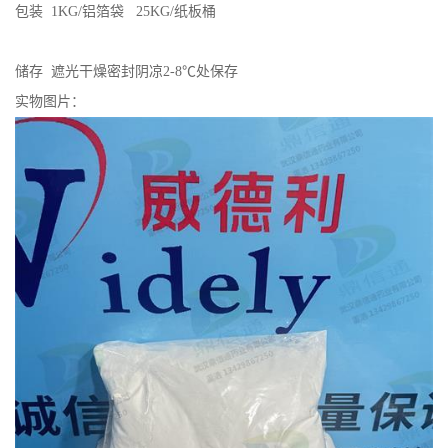
包装 1KG/铝箔袋 25KG/纸板桶
储存 遮光干燥密封阴凉2-8℃处保存
实物图片：