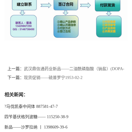
上一篇：
武汉鼎信通药业新品——二油酰磷脂酸（钠盐）(DOPA-
NA)-108392-02-5
下一篇：
现货促销——硫普罗宁1953-02-2
相关新闻：
?马伐凯泰中间体 887581-47-7
四苄基伏格列波糖—— 115250-38-9
新品——沙罗拉纳 丨 1398609-39-6