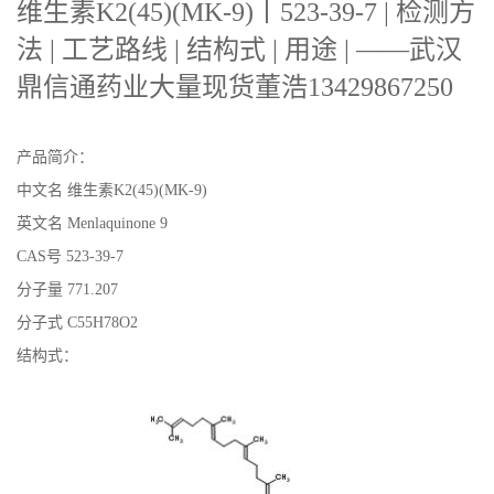
维生素K2(45)(MK-9)丨523-39-7 | 检测方
证
法 | 工艺路线 | 结构式 | 用途 | ——武汉
鼎信通药业大量现货董浩13429867250
书
荣
产品简介：
中文名 维生素K2(45)(MK-9)
誉
英文名 Menlaquinone 9
产
CAS号 523-39-7
分子量 771.207
品
分子式 C55H78O2
结构式：
展
厅
联