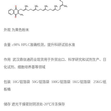
系
方
外观 为黄色粉末
式
含量 ≥98% HPLC准确检测，提升科研试验水准
在
线
作用 武汉鼎信通药业现货用于外贸出口、科学研究和试剂生产、日
化试剂、细胞培养基等领域
留
包装 10G/铝箔袋 50G/铝箔袋 100G/铝箔袋 1KG/铝箔袋 25KG/纸
言
板桶
储存 遮光干燥密封阴凉处-20℃冷冻保存