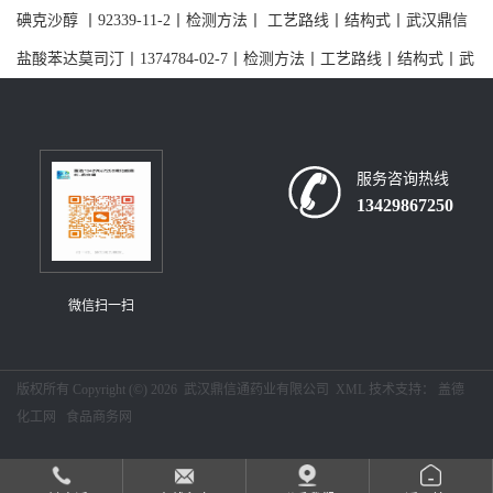
碘克沙醇 丨92339-11-2丨检测方法丨 工艺路线丨结构式丨武汉鼎信
通药业董浩
盐酸苯达莫司汀丨1374784-02-7丨检测方法丨工艺路线丨结构式丨武
汉鼎信通药业大量现货供应
服务咨询热线
13429867250
微信扫一扫
版权所有 Copyright (©) 2026
武汉鼎信通药业有限公司
XML
技术支持：
盖德
化工网
食品商务网