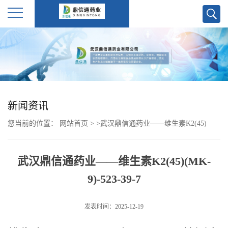
公
司
首
新闻资讯
页
您当前的位置：
网站首页
>
>
武汉鼎信通药业——维生素K2(45)
公
(MK-9)-523-39-7
武汉鼎信通药业——维生素K2(45)(MK-
司
9)-523-39-7
介
发表时间：2025-12-19
绍